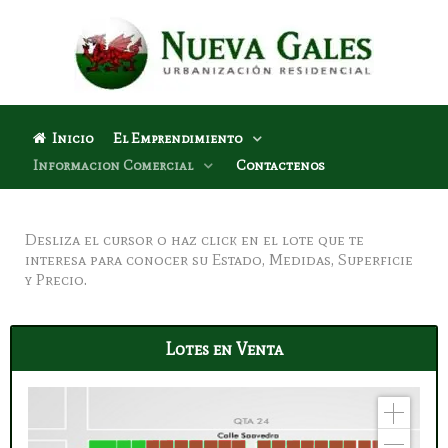
Inicio
El Emprendimiento
Informacion Comercial
Contactenos
Desliza el cursor o haz click en el lote que te
interesa para conocer su Estado, Medidas, Superficie
y Precio.
Lotes en Venta